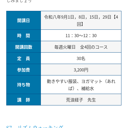
しみましょう
令和八年9月1日，8日，15日，29日【4
開講日
回】
時 間
11：30～12：30
開講回数
毎週火曜日 全4回のコース
定 員
30名
参加費
3,200円
動きやすい服装、ヨガマット（あれ
持ち物
ば）、補給水
講 師
荒浪経子 先生
S7 リズムウォーキング