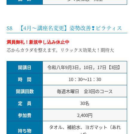
S8 【4月～講座名変更】姿勢改善❢ピラティス
満員御礼！
新規申し込み休止中
芯からカラダを整えます。リラックス効果大！期待大
開講日
令和八年9月3日，10日，17日【3回】
時 間
10：30～11：30
開講回数
毎週木曜日 全3回のコース
定 員
30名
参加費
2,400円
タオル、補給水、ヨガマット（あれ
持ち物