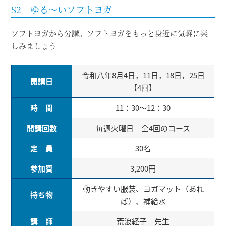
S2 ゆる～いソフトヨガ
ソフトヨガから分講。ソフトヨガをもっと身近に気軽に楽
しみましょう
令和八年8月4日，11日，18日，25日
開講日
【4回】
時 間
11：30～12：30
開講回数
毎週火曜日 全4回のコース
定 員
30名
参加費
3,200円
動きやすい服装、ヨガマット（あれ
持ち物
ば）、補給水
講 師
荒浪経子 先生