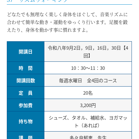
どなたでも無理なく楽しく身体をほぐして、音楽リズムに
合わせて簡単な動き・運動をゆっくり行います。足腰を鍛
えたり、身体を動かす事に慣れますよ。
令和八年9月2日，9日，16日，30日【4
開講日
回】
時 間
10：30～11：30
開講回数
毎週水曜日 全4回のコース
定 員
20名
参加費
3,200円
シューズ、タオル、補給水、ヨガマッ
持ち物
ト（あれば）
講 師
多々良郁恵 先生