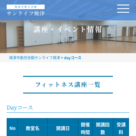
講座・イベント情報
焼津市勤労会館サンライフ焼津
>
dayコース
フィットネス講座一覧
Dayコース
開催
開講回
受講
No
教室名
開講日
時間
数
料