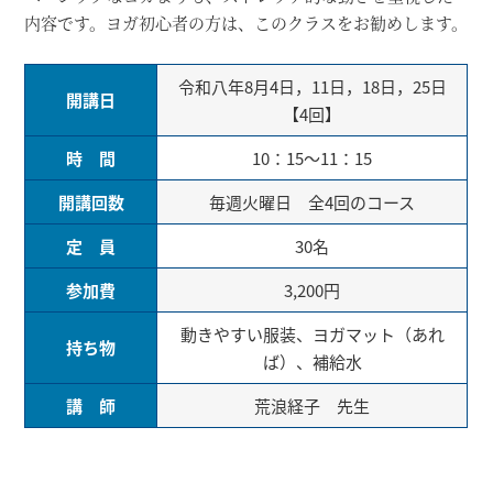
内容です。ヨガ初心者の方は、このクラスをお勧めします。
令和八年8月4日，11日，18日，25日
開講日
【4回】
時 間
10：15～11：15
開講回数
毎週火曜日 全4回のコース
定 員
30名
参加費
3,200円
動きやすい服装、ヨガマット（あれ
持ち物
ば）、補給水
講 師
荒浪経子 先生