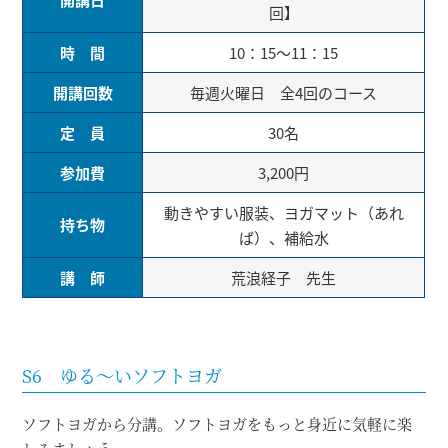
回】
時 間
10：15～11：15
開講回数
毎週火曜日 全4回のコース
定 員
30名
参加費
3,200円
動きやすい服装、ヨガマット（あれ
持ち物
ば）、補給水
講 師
荒浪経子 先生
S6 ゆる～いソフトヨガ
ソフトヨガから分講。ソフトヨガをもっと身近に気軽に楽