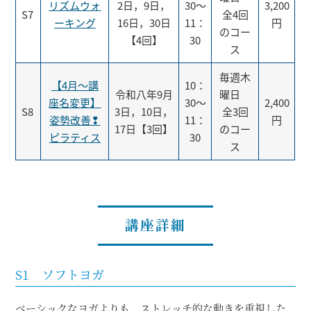
リズムウォ
2日，9日，
30～
3,200
S7
全4回
ーキング
16日，30日
11：
円
のコー
【4回】
30
ス
毎週木
【4月～講
10：
令和八年9月
曜日
座名変更】
30～
2,400
S8
3日，10日，
全3回
姿勢改善❢
11：
円
17日【3回】
のコー
ピラティス
30
ス
講座詳細
S1 ソフトヨガ
ベーシックなヨガよりも、ストレッチ的な動きを重視した