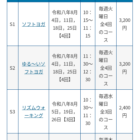
毎週火
令和八年8月
10：
曜日
4日，11日，
15～
3,200
S1
ソフトヨガ
全4回
18日，25日
11：
円
のコー
【4回】
15
ス
毎週火
令和八年8月
11：
曜日
ゆる～いソ
4日，11日，
30～
3,200
S2
全4回
フトヨガ
18日，25日
12：
円
のコー
【4回】
30
ス
毎週水
10：
令和八年8月
曜日
リズムウォ
30～
2,400
S3
5日，19日，
全3回
ーキング
11：
円
26日【3回】
のコー
30
ス
毎週木