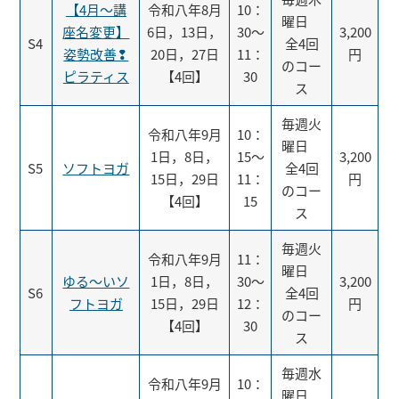
【4月～講
令和八年8月
10：
曜日
座名変更】
6日，13日，
30～
3,200
S4
全4回
姿勢改善❢
20日，27日
11：
円
のコー
ピラティス
【4回】
30
ス
毎週火
令和八年9月
10：
曜日
1日，8日，
15～
3,200
S5
ソフトヨガ
全4回
15日，29日
11：
円
のコー
【4回】
15
ス
毎週火
令和八年9月
11：
曜日
ゆる～いソ
1日，8日，
30～
3,200
S6
全4回
フトヨガ
15日，29日
12：
円
のコー
【4回】
30
ス
毎週水
令和八年9月
10：
曜日