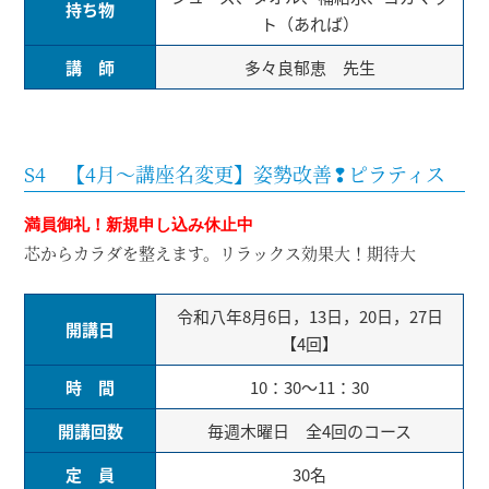
持ち物
ト（あれば）
講 師
多々良郁恵 先生
S4 【4月～講座名変更】姿勢改善❢ピラティス
満員御礼！
新規申し込み休止中
芯からカラダを整えます。リラックス効果大！期待大
令和八年8月6日，13日，20日，27日
開講日
【4回】
時 間
10：30～11：30
開講回数
毎週木曜日 全4回のコース
定 員
30名