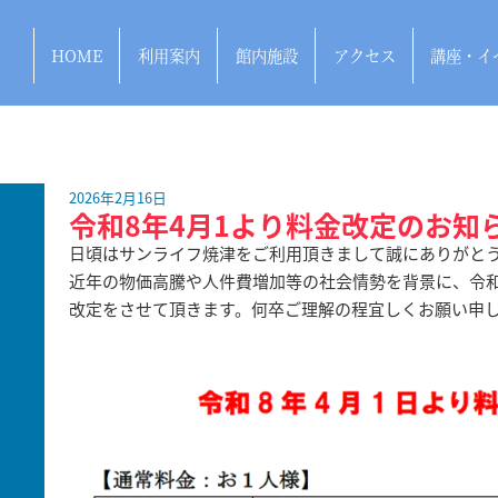
HOME
利用案内
館内施設
アクセス
講座・イ
2026年2月16日
令和8年4月1より料金改定のお知
日頃はサンライフ焼津をご利用頂きまして誠にありがと
近年の物価高騰や人件費増加等の社会情勢を背景に、令和
改定をさせて頂きます。何卒ご理解の程宜しくお願い申