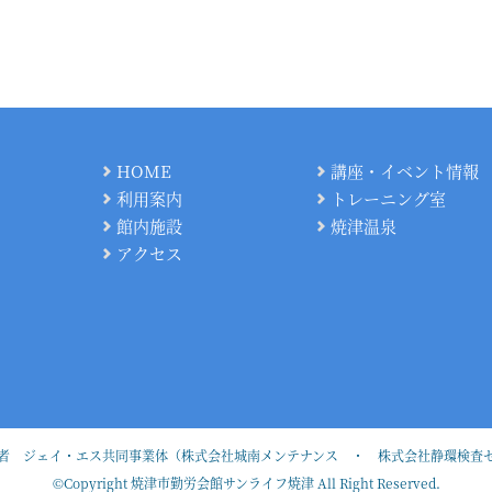
HOME
講座・イベント情報
利用案内
トレーニング室
館内施設
焼津温泉
アクセス
者 ジェイ・エス共同事業体（株式会社城南メンテナンス ・ 株式会社静環検査
©Copyright 焼津市勤労会館サンライフ焼津 All Right Reserved.