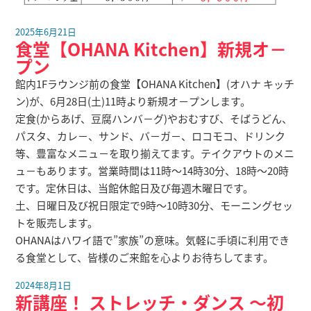
2025年6月21日
食堂【OHANA Kitchen】新規オ－
プン
館内1Fラウンジ前の食堂【OHANA Kitchen】(オハナ キッチ
ン)が、6月28日(土)11時より新規オ－プンします。
定食(からあげ、豆腐ハンバ－グ)やおむすび、そばうどん、
パスタ、カレ－、サンド、バ－ガ－、ロコモコ、ドリンク
等、豊富なメニュ－を取り揃えてます。テイクアウトのメニ
ュ－もあります。営業時間は11時～14時30分、18時～20時
です。定休日は、当館休館日及び毎週木曜日です。
土、日曜日及び祝日限定で9時～10時30分、モーニングセッ
トを販売します。
OHANAはハワイ語で”家族”の意味。気軽に手頃に利用でき
る食堂として、皆様のご来館を心よりお待ちしてます。
2024年8月1日
新講座！ ストレッチ・ダンス ～初