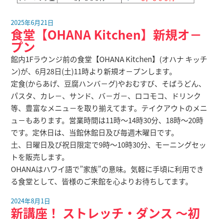
2025年6月21日
食堂【OHANA Kitchen】新規オ－
プン
館内1Fラウンジ前の食堂【OHANA Kitchen】(オハナ キッチ
ン)が、6月28日(土)11時より新規オ－プンします。
定食(からあげ、豆腐ハンバ－グ)やおむすび、そばうどん、
パスタ、カレ－、サンド、バ－ガ－、ロコモコ、ドリンク
等、豊富なメニュ－を取り揃えてます。テイクアウトのメニ
ュ－もあります。営業時間は11時～14時30分、18時～20時
です。定休日は、当館休館日及び毎週木曜日です。
土、日曜日及び祝日限定で9時～10時30分、モーニングセッ
トを販売します。
OHANAはハワイ語で”家族”の意味。気軽に手頃に利用でき
る食堂として、皆様のご来館を心よりお待ちしてます。
2024年8月1日
新講座！ ストレッチ・ダンス ～初