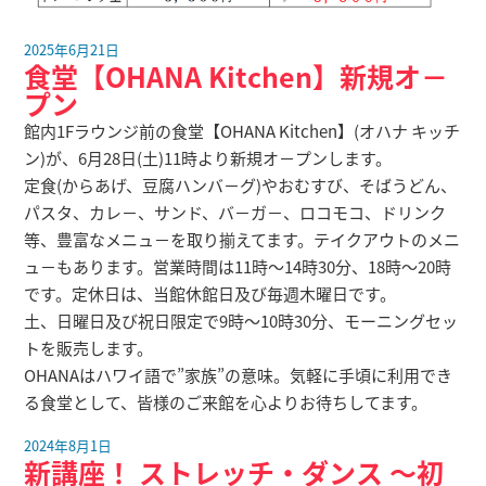
2025年6月21日
食堂【OHANA Kitchen】新規オ－
プン
館内1Fラウンジ前の食堂【OHANA Kitchen】(オハナ キッチ
ン)が、6月28日(土)11時より新規オ－プンします。
定食(からあげ、豆腐ハンバ－グ)やおむすび、そばうどん、
パスタ、カレ－、サンド、バ－ガ－、ロコモコ、ドリンク
等、豊富なメニュ－を取り揃えてます。テイクアウトのメニ
ュ－もあります。営業時間は11時～14時30分、18時～20時
です。定休日は、当館休館日及び毎週木曜日です。
土、日曜日及び祝日限定で9時～10時30分、モーニングセッ
トを販売します。
OHANAはハワイ語で”家族”の意味。気軽に手頃に利用でき
る食堂として、皆様のご来館を心よりお待ちしてます。
2024年8月1日
新講座！ ストレッチ・ダンス ～初